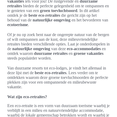
vakanties
iets voor jou! De rustgevende en
duurzame
retraites
bieden de perfecte gelegenheid om te ontspannen en
te genieten van een
groen toevluchtsoord
. In dit artikel
ontdek je de
beste eco-retraites
die gericht zijn op het
behoud van de
natuurlijke omgeving
en het bevorderen van
ecotoerisme
.
Of je nu op zoek bent naar de ongerepte natuur van de bergen
of wilt ontspannen aan de kust, deze milieuvriendelijke
retraites bieden verschillende opties. Laat je onderdompelen in
de
natuurlijke omgeving
van deze
eco-accommodaties
en
ontdek waarom
duurzame retraites
en
groene vakanties
steeds populairder worden.
Van duurzame resorts tot eco-lodges, je vindt het allemaal in
deze lijst met de
beste eco-retraites
. Lees verder om te
ontdekken waarom deze groene toevluchtsoorden de perfecte
plekken zijn voor een ontspannende en milieubewuste
vakantie.
Wat zijn eco-retraites?
Een eco-retraite is een vorm van duurzaam toerisme waarbij je
verblijft in een milieu en natuurvriendelijke accommodatie,
waarbij de lokale gemeenschap betrokken wordt en waarbij je