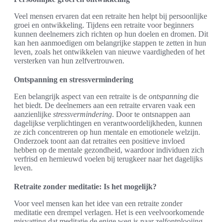
Veel mensen ervaren dat een retraite hen helpt bij persoonlijke
groei en ontwikkeling. Tijdens een retraite voor beginners
kunnen deelnemers zich richten op hun doelen en dromen. Dit
kan hen aanmoedigen om belangrijke stappen te zetten in hun
leven, zoals het ontwikkelen van nieuwe vaardigheden of het
versterken van hun zelfvertrouwen.
Ontspanning en stressvermindering
Een belangrijk aspect van een retraite is de
ontspanning
die
het biedt. De deelnemers aan een retraite ervaren vaak een
aanzienlijke
stressvermindering
. Door te ontsnappen aan
dagelijkse verplichtingen en verantwoordelijkheden, kunnen
ze zich concentreren op hun mentale en emotionele welzijn.
Onderzoek toont aan dat retraites een positieve invloed
hebben op de mentale gezondheid, waardoor individuen zich
verfrisd en hernieuwd voelen bij terugkeer naar het dagelijks
leven.
Retraite zonder meditatie: Is het mogelijk?
Voor veel mensen kan het idee van een retraite zonder
meditatie een drempel verlagen. Het is een veelvoorkomende
misvatting dat meditatie de enige weg is naar zelfontplooiing