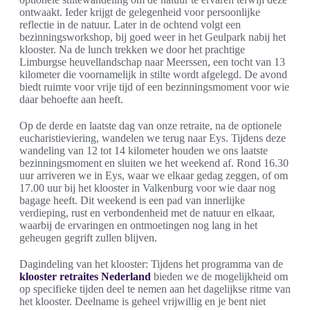
ontwaakt. Ieder krijgt de gelegenheid voor persoonlijke
reflectie in de natuur. Later in de ochtend volgt een
bezinningsworkshop, bij goed weer in het Geulpark nabij het
klooster. Na de lunch trekken we door het prachtige
Limburgse heuvellandschap naar Meerssen, een tocht van 13
kilometer die voornamelijk in stilte wordt afgelegd. De avond
biedt ruimte voor vrije tijd of een bezinningsmoment voor wie
daar behoefte aan heeft.
Op de derde en laatste dag van onze retraite, na de optionele
eucharistieviering, wandelen we terug naar Eys. Tijdens deze
wandeling van 12 tot 14 kilometer houden we ons laatste
bezinningsmoment en sluiten we het weekend af. Rond 16.30
uur arriveren we in Eys, waar we elkaar gedag zeggen, of om
17.00 uur bij het klooster in Valkenburg voor wie daar nog
bagage heeft. Dit weekend is een pad van innerlijke
verdieping, rust en verbondenheid met de natuur en elkaar,
waarbij de ervaringen en ontmoetingen nog lang in het
geheugen gegrift zullen blijven.
Dagindeling van het klooster: Tijdens het programma van de
klooster retraites Nederland
bieden we de mogelijkheid om
op specifieke tijden deel te nemen aan het dagelijkse ritme van
het klooster. Deelname is geheel vrijwillig en je bent niet