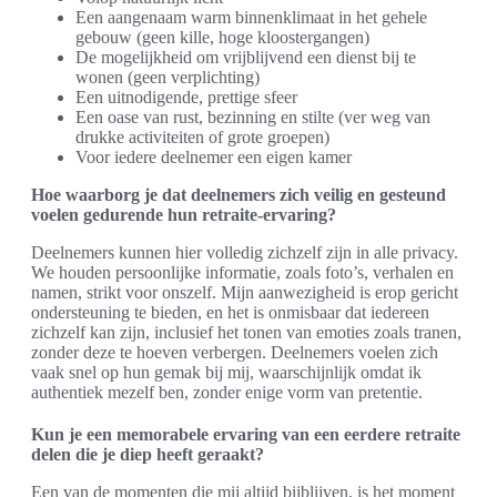
Een aangenaam warm binnenklimaat in het gehele
gebouw (geen kille, hoge kloostergangen)
De mogelijkheid om vrijblijvend een dienst bij te
wonen (geen verplichting)
Een uitnodigende, prettige sfeer
Een oase van rust, bezinning en stilte (ver weg van
drukke activiteiten of grote groepen)
Voor iedere deelnemer een eigen kamer
Hoe waarborg je dat deelnemers zich veilig en gesteund
voelen gedurende hun retraite-ervaring?
Deelnemers kunnen hier volledig zichzelf zijn in alle privacy.
We houden persoonlijke informatie, zoals foto’s, verhalen en
namen, strikt voor onszelf. Mijn aanwezigheid is erop gericht
ondersteuning te bieden, en het is onmisbaar dat iedereen
zichzelf kan zijn, inclusief het tonen van emoties zoals tranen,
zonder deze te hoeven verbergen. Deelnemers voelen zich
vaak snel op hun gemak bij mij, waarschijnlijk omdat ik
authentiek mezelf ben, zonder enige vorm van pretentie.
Kun je een memorabele ervaring van een eerdere retraite
delen die je diep heeft geraakt?
Een van de momenten die mij altijd bijblijven, is het moment