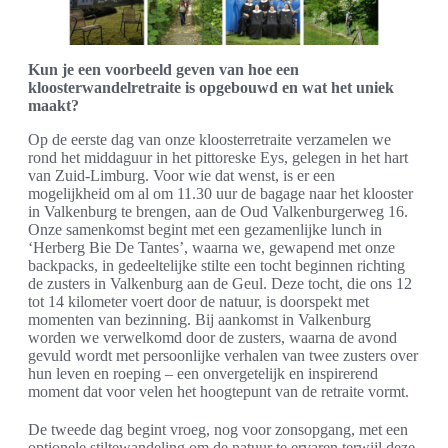
Kun je een voorbeeld geven van hoe een
kloosterwandelretraite is opgebouwd en wat het uniek
maakt?
Op de eerste dag van onze kloosterretraite verzamelen we
rond het middaguur in het pittoreske Eys, gelegen in het hart
van Zuid-Limburg. Voor wie dat wenst, is er een
mogelijkheid om al om 11.30 uur de bagage naar het klooster
in Valkenburg te brengen, aan de Oud Valkenburgerweg 16.
Onze samenkomst begint met een gezamenlijke lunch in
‘Herberg Bie De Tantes’, waarna we, gewapend met onze
backpacks, in gedeeltelijke stilte een tocht beginnen richting
de zusters in Valkenburg aan de Geul. Deze tocht, die ons 12
tot 14 kilometer voert door de natuur, is doorspekt met
momenten van bezinning. Bij aankomst in Valkenburg
worden we verwelkomd door de zusters, waarna de avond
gevuld wordt met persoonlijke verhalen van twee zusters over
hun leven en roeping – een onvergetelijk en inspirerend
moment dat voor velen het hoogtepunt van de retraite vormt.
De tweede dag begint vroeg, nog voor zonsopgang, met een
optionele stiltewandeling om de natuur te ervaren terwijl deze