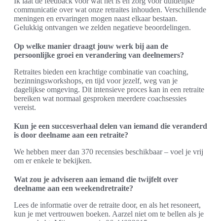
Ik laat de feedback voor wat het is en zorg voor duidelijke
communicatie over wat onze retraites inhouden. Verschillende
meningen en ervaringen mogen naast elkaar bestaan.
Gelukkig ontvangen we zelden negatieve beoordelingen.
Op welke manier draagt jouw werk bij aan de
persoonlijke groei en verandering van deelnemers?
Retraites bieden een krachtige combinatie van coaching,
bezinningsworkshops, en tijd voor jezelf, weg van je
dagelijkse omgeving. Dit intensieve proces kan in een retraite
bereiken wat normaal gesproken meerdere coachsessies
vereist.
Kun je een succesverhaal delen van iemand die veranderd
is door deelname aan een retraite?
We hebben meer dan 370 recensies beschikbaar – voel je vrij
om er enkele te bekijken.
Wat zou je adviseren aan iemand die twijfelt over
deelname aan een weekendretraite?
Lees de informatie over de retraite door, en als het resoneert,
kun je met vertrouwen boeken. Aarzel niet om te bellen als je