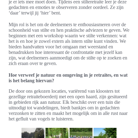
je er iets mee moet doen. Tijdens een stilteretraite leer je deze
gedachten en emoties te observeren zonder oordeel. Ze zijn
‘daar’ terwijl jij ‘hier’ bent.
Mijn rol is het om de deelnemers te enthousiasmeren over de
schoonheid van stilte en hen praktische adviezen te geven. We
beginnen met een workshop waarin we stilte verkennen: wat
het is en hoe je zowel extern als intern stilte kunt vinden. We
bieden handvatten voor het omgaan met weerstand en
benadrukken hoe interessant de confrontatie met jezelf kan
zijn, wat deelnemers aanmoedigt om de stilte op te zoeken en
zich eraan over te geven.
Hoe verweef je natuur en omgeving in je retraites, en wat
is het belang hiervan?
De door ons gekozen locaties, variërend van kloosters tot
gezellige retraiteboerderij met een open haard, zijn gesitueerd
in gebieden rijk aan natuur. Elk beschikt over een tuin die
uitnodigt tot wandelingen, biedt bankjes om in gedachten
verzonken te zitten en maakt het mogelijk om in alle rust naar
het gefluit van vogels te luisteren.