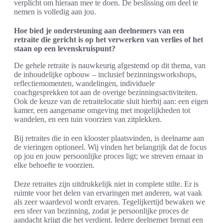
verplicht om hieraan mee te doen. De beslissing om deel te
nemen is volledig aan jou.
Hoe bied je ondersteuning aan deelnemers van een
retraite die gericht is op het verwerken van verlies of het
staan op een levenskruispunt?
De gehele retraite is nauwkeurig afgestemd op dit thema, van
de inhoudelijke opbouw – inclusief bezinningsworkshops,
reflectiemomenten, wandelingen, individuele
coachgesprekken tot aan de overige bezinningsactiviteiten.
Ook de keuze van de retraitelocatie sluit hierbij aan: een eigen
kamer, een aangename omgeving met mogelijkheden tot
wandelen, en een tuin voorzien van zitplekken.
Bij retraites die in een klooster plaatsvinden, is deelname aan
de vieringen optioneel. Wij vinden het belangrijk dat de focus
op jou en jouw persoonlijke proces ligt; we streven ernaar in
elke behoefte te voorzien.
Deze retraites zijn uitdrukkelijk niet in complete stilte. Er is
ruimte voor het delen van ervaringen met anderen, wat vaak
als zeer waardevol wordt ervaren. Tegelijkertijd bewaken we
een sfeer van bezinning, zodat je persoonlijke proces de
aandacht krijgt die het verdient. Iedere deelnemer brengt een