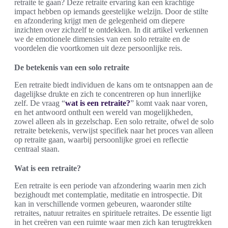
retraite te gaan? Deze retraite ervaring kan een krachtige
impact hebben op iemands geestelijke welzijn. Door de stilte
en afzondering krijgt men de gelegenheid om diepere
inzichten over zichzelf te ontdekken. In dit artikel verkennen
we de emotionele dimensies van een solo retraite en de
voordelen die voortkomen uit deze persoonlijke reis.
De betekenis van een solo retraite
Een retraite biedt individuen de kans om te ontsnappen aan de
dagelijkse drukte en zich te concentreren op hun innerlijke
zelf. De vraag “
wat is een retraite?
” komt vaak naar voren,
en het antwoord onthult een wereld van mogelijkheden,
zowel alleen als in gezelschap. Een solo retraite, ofwel de solo
retraite betekenis, verwijst specifiek naar het proces van alleen
op retraite gaan, waarbij persoonlijke groei en reflectie
centraal staan.
Wat is een retraite?
Een retraite is een periode van afzondering waarin men zich
bezighoudt met contemplatie, meditatie en introspectie. Dit
kan in verschillende vormen gebeuren, waaronder stilte
retraites, natuur retraites en spirituele retraites. De essentie ligt
in het creëren van een ruimte waar men zich kan terugtrekken