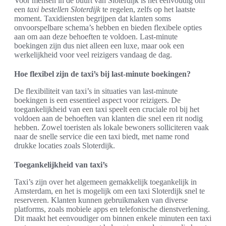
Voor mensen in de buurt van Sloterdijk is het eenvoudig om
een
taxi bestellen Sloterdijk
te regelen, zelfs op het laatste
moment. Taxidiensten begrijpen dat klanten soms
onvoorspelbare schema’s hebben en bieden flexibele opties
aan om aan deze behoeften te voldoen. Last-minute
boekingen zijn dus niet alleen een luxe, maar ook een
werkelijkheid voor veel reizigers vandaag de dag.
Hoe flexibel zijn de taxi’s bij last-minute boekingen?
De flexibiliteit van taxi’s in situaties van last-minute
boekingen is een essentieel aspect voor reizigers. De
toegankelijkheid van een taxi speelt een cruciale rol bij het
voldoen aan de behoeften van klanten die snel een rit nodig
hebben. Zowel toeristen als lokale bewoners solliciteren vaak
naar de snelle service die een taxi biedt, met name rond
drukke locaties zoals Sloterdijk.
Toegankelijkheid van taxi’s
Taxi’s zijn over het algemeen gemakkelijk toegankelijk in
Amsterdam, en het is mogelijk om een taxi Sloterdijk snel te
reserveren. Klanten kunnen gebruikmaken van diverse
platforms, zoals mobiele apps en telefonische dienstverlening.
Dit maakt het eenvoudiger om binnen enkele minuten een taxi