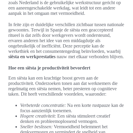
zoals Nederland is de gebruikelijke werkstructuur gericht op
een aaneengeschakelde werkdag, wat leidt tot een andere
aanpak in het omgaan met vermoeidheid.
In feite zijn er duidelijke verschillen zichtbaar tussen nationale
gewoontes. Terwijl in Spanje de siësta een geaccepteerd
ritueel is dat zelfs door werkgevers wordt ondersteund,
ervaren anderen het idee van een middagdutje als
ongebruikelijk of inefficiënt. Deze perceptie kan de
werkethiek en het consumentengedrag beïnvloeden, waarbij
siësta en werkprestaties
nauw met elkaar verbonden blijven.
Hoe een siësta je productiviteit bevordert
Een siësta kan een krachtige boost geven aan de
productiviteit. Onderzoeken tonen aan dat werknemers die
regelmatig een siësta nemen, beter presteren op cognitieve
taken. Dit heeft verschillende voordelen, waaronder:
Verbeterde concentratie:
Na een korte rustpauze kan de
focus aanzienlijk toenemen.
Hogere creativiteit:
Een siësta stimuleert creatief
denken en probleemoplossend vermogen.
Sneller beslissen:
Vermoeidheid belemmert het
denkvermogen en vermindert de snelheid van