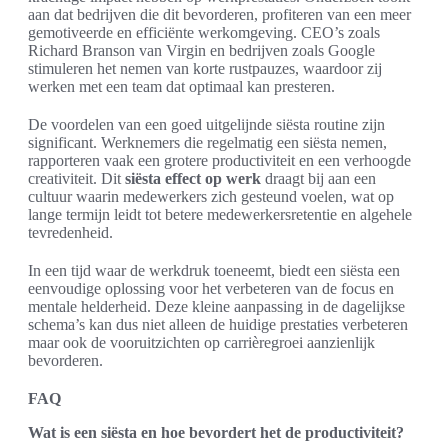
aan dat bedrijven die dit bevorderen, profiteren van een meer
gemotiveerde en efficiënte werkomgeving. CEO’s zoals
Richard Branson van Virgin en bedrijven zoals Google
stimuleren het nemen van korte rustpauzes, waardoor zij
werken met een team dat optimaal kan presteren.
De voordelen van een goed uitgelijnde siësta routine zijn
significant. Werknemers die regelmatig een siësta nemen,
rapporteren vaak een grotere productiviteit en een verhoogde
creativiteit. Dit
siësta effect op werk
draagt bij aan een
cultuur waarin medewerkers zich gesteund voelen, wat op
lange termijn leidt tot betere medewerkersretentie en algehele
tevredenheid.
In een tijd waar de werkdruk toeneemt, biedt een siësta een
eenvoudige oplossing voor het verbeteren van de focus en
mentale helderheid. Deze kleine aanpassing in de dagelijkse
schema’s kan dus niet alleen de huidige prestaties verbeteren
maar ook de vooruitzichten op carrièregroei aanzienlijk
bevorderen.
FAQ
Wat is een siësta en hoe bevordert het de productiviteit?