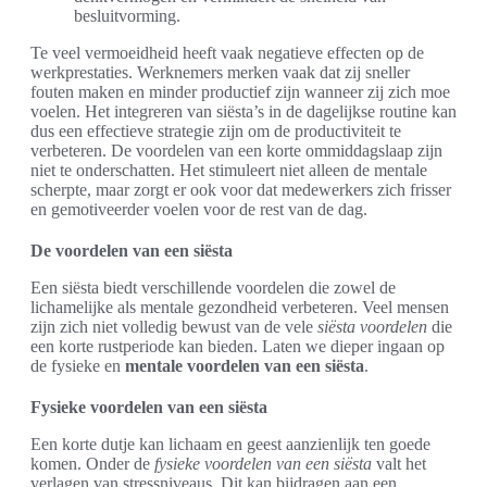
besluitvorming.
Te veel vermoeidheid heeft vaak negatieve effecten op de
werkprestaties. Werknemers merken vaak dat zij sneller
fouten maken en minder productief zijn wanneer zij zich moe
voelen. Het integreren van siësta’s in de dagelijkse routine kan
dus een effectieve strategie zijn om de productiviteit te
verbeteren. De voordelen van een korte ommiddagslaap zijn
niet te onderschatten. Het stimuleert niet alleen de mentale
scherpte, maar zorgt er ook voor dat medewerkers zich frisser
en gemotiveerder voelen voor de rest van de dag.
De voordelen van een siësta
Een siësta biedt verschillende voordelen die zowel de
lichamelijke als mentale gezondheid verbeteren. Veel mensen
zijn zich niet volledig bewust van de vele
siësta voordelen
die
een korte rustperiode kan bieden. Laten we dieper ingaan op
de fysieke en
mentale voordelen van een siësta
.
Fysieke voordelen van een siësta
Een korte dutje kan lichaam en geest aanzienlijk ten goede
komen. Onder de
fysieke voordelen van een siësta
valt het
verlagen van stressniveaus. Dit kan bijdragen aan een