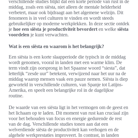
verschillende studies blijkt dat een korte periode van rust in de
middag, zoals een siësta, niet alleen de mentale helderheid
verbetert, maar ook bijdraagt aan het algemene welzijn. Dit
fenomeen is in veel culturen te vinden en wordt steeds
gebruikelijker op moderne werkplekken. In deze sectie ontdek
je
hoe een siësta je productiviteit bevordert
en welke
siësta
voordelen
je kunt verwachten.
Wat is een siësta en waarom is het belangrijk?
Een siësta is een korte slaapperiode die typisch in de middag
wordt genomen, vooral in landen met een warme klim. De
term vindt zijn oorsprong in het Spaanse woord “siesta”, dat
letterlijk “zesde uur” betekent, verwijzend naar het uur na de
middag waarop mensen vaak een pauze nemen. Siësta is diep
geworteld in verschillende culturen, van Spanje tot Latijns-
Amerika, en speelt een belangrijke rol in de dagelijkse
routine.
De waarde van een siësta ligt in het vermogen om de geest en
het lichaam op te laden. Dit moment van rust kan cruciaal zijn
voor het behouden van focus en energie gedurende de rest
van de dag. Verschillende studies tonen aan dat een
welverdiende siësta de productiviteit kan verhogen en de
algehele werkprestaties improveert. In contrast, in landen