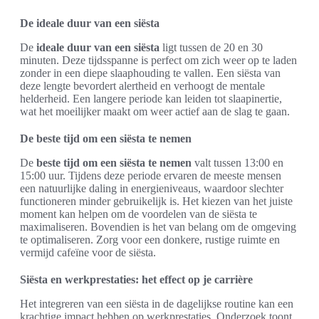
De ideale duur van een siësta
De
ideale duur van een siësta
ligt tussen de 20 en 30
minuten. Deze tijdsspanne is perfect om zich weer op te laden
zonder in een diepe slaaphouding te vallen. Een siësta van
deze lengte bevordert alertheid en verhoogt de mentale
helderheid. Een langere periode kan leiden tot slaapinertie,
wat het moeilijker maakt om weer actief aan de slag te gaan.
De beste tijd om een siësta te nemen
De
beste tijd om een siësta te nemen
valt tussen 13:00 en
15:00 uur. Tijdens deze periode ervaren de meeste mensen
een natuurlijke daling in energieniveaus, waardoor slechter
functioneren minder gebruikelijk is. Het kiezen van het juiste
moment kan helpen om de voordelen van de siësta te
maximaliseren. Bovendien is het van belang om de omgeving
te optimaliseren. Zorg voor een donkere, rustige ruimte en
vermijd cafeïne voor de siësta.
Siësta en werkprestaties: het effect op je carrière
Het integreren van een siësta in de dagelijkse routine kan een
krachtige impact hebben op werkprestaties. Onderzoek toont