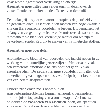
vaak wordt ingezet voor verfrissing en energie.
Aromatherapie uitleg
kan verder gaan in detail over de
verschillende technieken en de effecten van deze oliën.
Een belangrijk aspect van aromatherapie is de puurheid van
de gebruikte oliën. Essentiële oliën moeten van hoge kwaliteit
zijn om therapeutische voordelen te bieden. Dit benadrukt het
belang van zorgvuldige selectie en kennis over de soort oliën.
Aromatherapie biedt een veelzijdige manier om welzijn te
bevorderen zonder gebruik te maken van synthetische stoffen.
Aromatherapie voordelen
Aromatherapie biedt tal van voordelen die inzicht geven in de
werking van
natuurlijke geneeswijzen
. Men ervaart vaak
een verbeterde emotionele balans door het gebruik van
essentiële oliën. De
aromatherapie voordelen
omvatten ook
de verlichting van angst en stress, wat helpt bij het bevorderen
van een betere slaapkwaliteit.
Fysieke problemen zoals hoofdpijn en
spijsverteringsproblemen kunnen aanzienlijk verminderen
door de juiste toepassing van aromatherapie. Veel mensen
ontdekken de
voordelen van essentiële oliën
, die specifiek
zijn samengesteld om deze klachten aan te pakken. Het