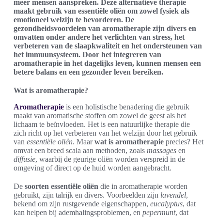
meer mensen aanspreken. Deze alternatieve therapie
maakt gebruik van essentiële oliën om zowel fysiek als
emotioneel welzijn te bevorderen. De
gezondheidsvoordelen van aromatherapie zijn divers en
omvatten onder andere het verlichten van stress, het
verbeteren van de slaapkwaliteit en het ondersteunen van
het immuunsysteem. Door het integreren van
aromatherapie in het dagelijks leven, kunnen mensen een
betere balans en een gezonder leven bereiken.
Wat is aromatherapie?
Aromatherapie
is een holistische benadering die gebruik
maakt van aromatische stoffen om zowel de geest als het
lichaam te beïnvloeden. Het is een natuurlijke therapie die
zich richt op het verbeteren van het welzijn door het gebruik
van
essentiële oliën
. Maar
wat is aromatherapie
precies? Het
omvat een breed scala aan methoden, zoals
massages
en
diffusie
, waarbij de geurige oliën worden verspreid in de
omgeving of direct op de huid worden aangebracht.
De
soorten essentiële oliën
die in aromatherapie worden
gebruikt, zijn talrijk en divers. Voorbeelden zijn
lavendel
,
bekend om zijn rustgevende eigenschappen,
eucalyptus
, dat
kan helpen bij ademhalingsproblemen, en
pepermunt
, dat