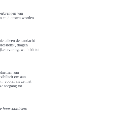
overbrengen van
en en diensten worden
iet alleen de aandacht
pressions’, dragen
ke ervaring, wat leidt tot
eelnemen aan
xibiliteit om aan
, vooral als ze niet
ze toegang tot
se
huurvoordelen
: