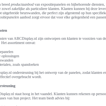
n breed
productaanbod
van expositiepanelen en bijbehorende diensten,
 zowel zakelijke als particuliere klanten. Klanten kunnen bij deze lever
t uitgebreide beurswanden, die perfect zijn afgestemd op hun specifie
ositiepanelen
aanbod zorgt ervoor dat voor elke gelegenheid een passe
nsten
nsten
van ABCDisplay.nl zijn ontworpen om klanten te voorzien van de
. Het assortiment omvat:
iepanelen
 oplossingen
urswanden
erialen, zoals spandoeken
ay.nl ondersteuning bij het ontwerp van de panelen, zodat klanten er
ffectief overgebracht wordt.
ersteuning
isplay.nl staat hoog in het vaandel. Klanten kunnen rekenen op persoo
fases van hun project. Het team biedt advies bij: