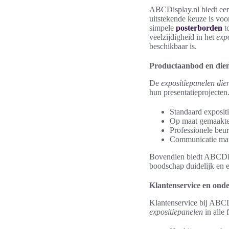
ABCDisplay.nl biedt ee
uitstekende keuze is voor
simpele
posterborden
to
veelzijdigheid in het
exp
beschikbaar is.
Productaanbod en die
De
expositiepanelen die
hun presentatieprojecten
Standaard exposit
Op maat gemaakte
Professionele be
Communicatie mat
Bovendien biedt ABCDispl
boodschap duidelijk en e
Klantenservice en ond
Klantenservice bij ABCD
expositiepanelen
in alle 