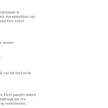
informatie te
iek, het aantrekken van
deaal voor zowel
e soorten
.
ijk van het doel en de
ies. Deze panelen maken
bijdraagt aan een
en op evenementen.