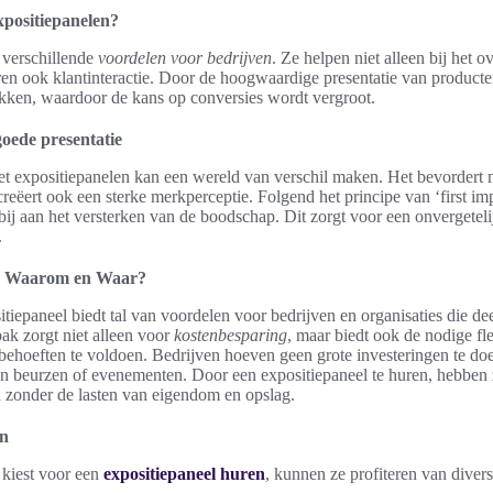
positiepanelen?
 verschillende
voordelen voor bedrijven
. Ze helpen niet alleen bij het 
ren ook klantinteractie. Door de hoogwaardige presentatie van product
okken, waardoor de kans op conversies wordt vergroot.
oede presentatie
t expositiepanelen kan een wereld van verschil maken. Het bevordert n
reëert ook een sterke merkperceptie. Folgend het principe van ‘first im
bij aan het versterken van de boodschap. Dit zorgt voor een onvergetelij
.
n: Waarom en Waar?
tiepaneel biedt tal van voordelen voor bedrijven en organisaties die d
k zorgt niet alleen voor
kostenbesparing
, maar biedt ook de nodige fle
ebehoeften te voldoen. Bedrijven hoeven geen grote investeringen te doen
n beurzen of evenementen. Door een expositiepaneel te huren, hebben 
zonder de lasten van eigendom en opslag.
en
 kiest voor een
expositiepaneel huren
, kunnen ze profiteren van diver