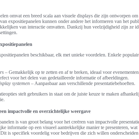
nelen omvat een breed scala aan visuele displays die zijn ontworpen om 
 van expositiepanelen kunnen onder andere het informeren van het publ
kelijken van interactie omvatten. Dankzij hun veelzijdigheid zijn ze i
settingen.
expositiepanelen
expositiepanelen beschikbaar, elk met unieke voordelen. Enkele populair
rs
– Gemakkelijk op te zetten en af te breken, ideaal voor evenementen
rfect voor het delen van gedetailleerde informatie of afbeeldingen.
isplay systemen
– Aanpasbaar aan verschillende presentatiebehoeften.
atieopties stelt gebruikers in staat om de juiste keuze te maken afhankel
ie.
een impactvolle en overzichtelijke weergave
anelen is van groot belang voor het creëren van impactvolle presentat
jke informatie op een visueel aantrekkelijke manier te presenteren, wat 
g. Dit is specifiek voordelig voor bedrijven die zich willen onderscheid