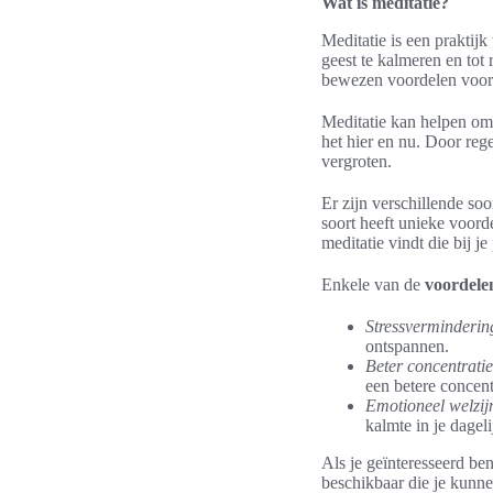
Wat is meditatie?
Meditatie is een praktijk
geest te kalmeren en tot 
bewezen voordelen voor 
Meditatie kan helpen o
het hier en nu. Door reg
vergroten.
Er zijn verschillende so
soort heeft unieke voorde
meditatie vindt die bij j
Enkele van de
voordele
Stressverminderin
ontspannen.
Beter concentratie
een betere concent
Emotioneel welzij
kalmte in je dageli
Als je geïnteresseerd ben
beschikbaar die je kunne