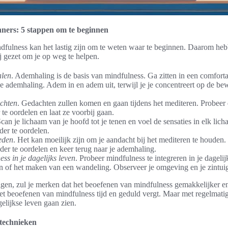
nners: 5 stappen om te beginnen
ndfulness kan het lastig zijn om te weten waar te beginnen. Daarom heb
ij gezet om je op weg te helpen.
alen
. Ademhaling is de basis van mindfulness. Ga zitten in een comforta
je ademhaling. Adem in en adem uit, terwijl je je concentreert op de be
chten
. Gedachten zullen komen en gaan tijdens het mediteren. Probeer
te oordelen en laat ze voorbij gaan.
Scan je lichaam van je hoofd tot je tenen en voel de sensaties in elk li
der te oordelen.
eden
. Het kan moeilijk zijn om je aandacht bij het mediteren te houde
er te oordelen en keer terug naar je ademhaling.
ess in je dagelijks leven
. Probeer mindfulness te integreren in je dagelijk
en of het maken van een wandeling. Observeer je omgeving en je zintui
gen, zul je merken dat het beoefenen van mindfulness gemakkelijker en
t beoefenen van mindfulness tijd en geduld vergt. Maar met regelmatig
gelijkse leven gaan zien.
 technieken