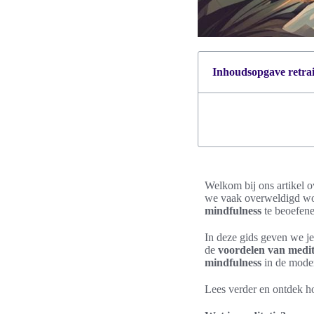
Inhoudsopgave retrait
Welkom bij ons artikel 
we vaak overweldigd wor
mindfulness
te beoefene
In deze gids geven we je
de
voordelen van medit
mindfulness
in de moder
Lees verder en ontdek h