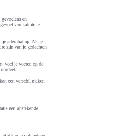
, gevoelens en
gevoel van kalmte te
p je ademhaling. Als je
 te zijn van je gedachten
m, voel je voeten op de
 oordeel.
 kan een verschil maken
atie een uitstekende
n. Het kan je ook helpen