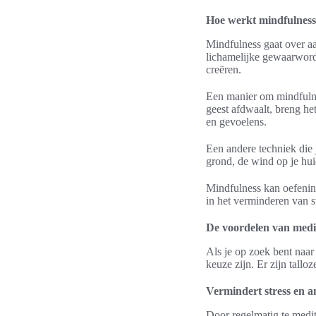
Hoe werkt mindfulnes
Mindfulness gaat over a
lichamelijke gewaarword
creëren.
Een manier om mindfulnes
geest afdwaalt, breng he
en gevoelens.
Een andere techniek die 
grond, de wind op je hui
Mindfulness kan oefening
in het verminderen van s
De voordelen van medi
Als je op zoek bent naar
keuze zijn. Er zijn tall
Vermindert stress en a
Door regelmatig te medit