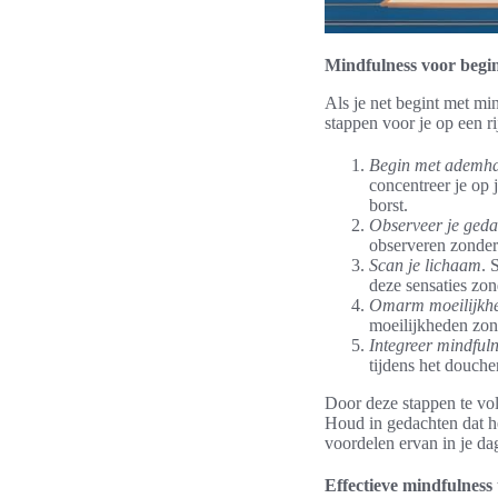
Mindfulness voor begi
Als je net begint met mi
stappen voor je op een r
Begin met ademh
concentreer je op 
borst.
Observeer je geda
observeren zonder 
Scan je lichaam
. 
deze sensaties zon
Omarm moeilijkh
moeilijkheden zond
Integreer mindfuln
tijdens het douch
Door deze stappen te vol
Houd in gedachten dat he
voordelen ervan in je da
Effectieve mindfulness