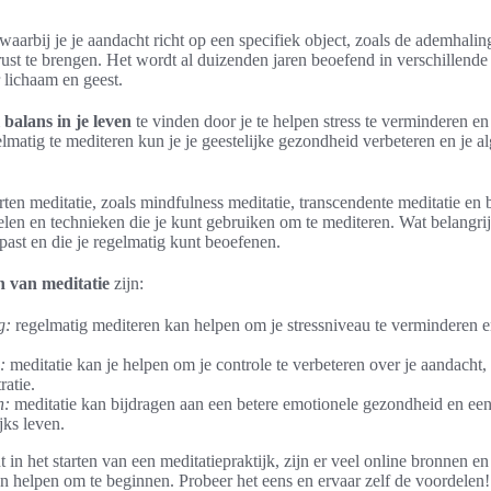
 waarbij je je aandacht richt op een specifiek object, zoals de ademhalin
rust te brengen. Het wordt al duizenden jaren beoefend in verschillende
lichaam en geest.
m
balans in je leven
te vinden door je te helpen stress te verminderen en
elmatig te mediteren kun je je geestelijke gezondheid verbeteren en je a
orten meditatie, zoals mindfulness meditatie, transcendente meditatie en
len en technieken die je kunt gebruiken om te mediteren. Wat belangrijk 
e past en die je regelmatig kunt beoefenen.
n van meditatie
zijn:
g:
regelmatig mediteren kan helpen om je stressniveau te verminderen en
:
meditatie kan je helpen om je controle te verbeteren over je aandacht, 
ratie.
n:
meditatie kan bijdragen aan een betere emotionele gezondheid en een
jks leven.
t in het starten van een meditatiepraktijk, zijn er veel online bronnen e
n helpen om te beginnen. Probeer het eens en ervaar zelf de voordelen!