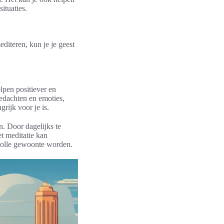
ituaties.
diteren, kun je je geest
lpen positiever en
edachten en emoties,
rijk voor je is.
n. Door dagelijks te
t meditatie kan
volle gewoonte worden.