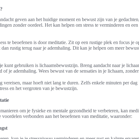
s?
andacht geven aan het huidige moment en bewust zijn van je gedachten
ingen zonder oordeel. Het kan helpen om stress te verminderen en een 
s te beoefenen is door meditatie. Zit op een rustige plek en focus je o
t dan rustig terug naar je ademhaling. Dit kan je helpen om meer bewust
je kunt gebruiken is lichaamsbewustzijn. Breng aandacht naar je lichaa
d of je ademhaling. Wees bewust van de sensaties in je lichaam, zonder
 vereisen, maar hoeft niet lang te duren. Zelfs enkele minuten per dag
tress en het vergroten van je bewustzijn.
tatie
 manieren om je fysieke en mentale gezondheid te verbeteren, kan medit
oze voordelen verbonden aan het beoefenen van meditatie, waaronder:
ngst
eren, kun je je stressniveau verminderen en meer rust en kalmte ervare